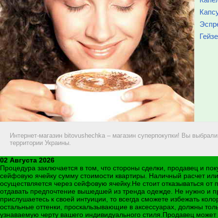
Капс
Эспр
Гейз
Интернет-магазин bitovushechka – магазин суперпокупки! Вы выбрал
территории Украины.
02 Августа 2026
Процедура заключается в том, что стороны сделки, продавец и пок
сейфовую ячейку сумму стоимости квартиры. Наличный расчет или
осуществляется через сейфовую ячейку.Не стоит отказываться от п
отдавать предпочтение вышедшей из тренда одежде. Не нужно и п
прислушаетесь к своей интуиции, то всегда сможете избежать кол
остальные оттенки, проскальзывающие в аксессуарах, должны тольк
узнаваемую черту вашего индивидуального стиля.Продавец может и