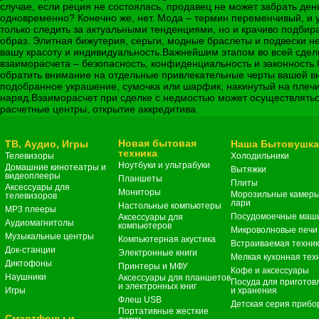
случае, если реция не состоялась, продавец не может забрать де
одновременно? Конечно же, нет. Мода – термин переменчивый, и у
только следить за актуальными тенденциями, но и крачиво подби
образ. Элитная бижутерия, серьги, модные браслеты и подвески не
вашу красоту и индивидуальность.Важнейшим этапом во всей сдел
взаиморасчета – безопасность, конфиденциальность и законность.
обратить внимание на отдельные привлекательные черты вашей вн
подобранное украшение, сумочка или шарфик, накинутый на плечи,
наряд.Взаиморасчет при сделке с недмостью может осуществлять
расчетные центры, открытие аккредитива.
Новая бытовая
ТВ, Аудио, Игры
Наша Бытовушк
техника
Телевизоры
Холодильники
Ноутбуки и ультрабуки
Домашние кинотеатры и
Вытяжки
видеоплееры
Планшеты
Плиты
Аксессуары для
Мониторы
Морозильные камеры
телевизоров
лари
Настольные компьютеры
MP3 плееры
Посудомоечные маш
Аксессуары для
Аудиомагнитолы
компьютеров
Микроволновые печи
Музыкальные центры
Компьютерная акустика
Встраиваемая техни
Док-станции
Электронные книги
Мелкая кухонная тех
Диктофоны
Принтеры и МФУ
Кофе и аксессуары
Наушники
Аксессуары для планшетов
Посуда для приготов
и электронных книг
Игры
и хранения
Флеш USB
Детская серия прибо
Портативные жесткие
Смартфоны и