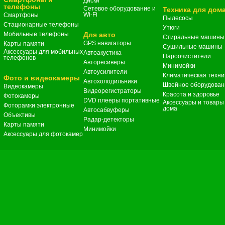
диски
телефоны
Сетевое оборудование и
Техника для дом
Wi-Fi
Смартфоны
Пылесосы
Стационарные телефоны
Утюги
Мобильные телефоны
Для авто
Стиральные машины
GPS навигаторы
Карты памяти
Сушильные машины
Аксессуары для мобильных
Автоакустика
Пароочистители
телефонов
Авторесиверы
Минимойки
Автоусилители
Климатическая техни
Фото и видеокамеры
Автохолодильники
Швейное оборудован
Видеокамеры
Видеорегистраторы
Красота и здоровье
Фотокамеры
DVD плееры портативные
Аксессуары и товары
Фоторамки электронные
дома
Автосабвуферы
Объективы
Радар-детекторы
Карты памяти
Минимойки
Аксессуары для фотокамер