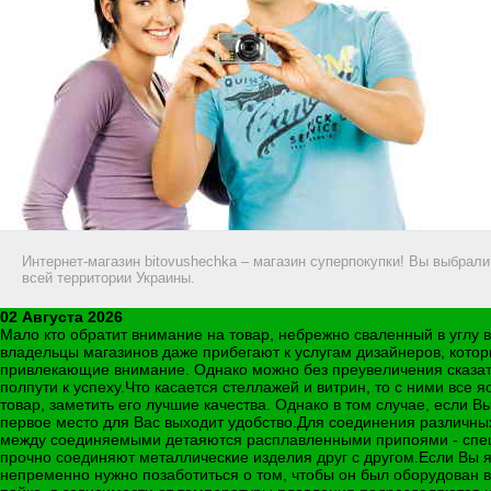
Интернет-магазин bitovushechka – магазин суперпокупки! Вы выбрал
всей территории Украины.
02 Августа 2026
Мало кто обратит внимание на товар, небрежно сваленный в углу в
владельцы магазинов даже прибегают к услугам дизайнеров, котор
привлекающие внимание. Однако можно без преувеличения сказать,
полпути к успеху.Что касается стеллажей и витрин, то с ними все 
товар, заметить его лучшие качества. Однако в том случае, если 
первое место для Вас выходит удобство.Для соединения различны
между соединяемыми детаяются расплавленными припоями - спец
прочно соединяют металлические изделия друг с другом.Если Вы 
непременно нужно позаботиться о том, чтобы он был оборудован 