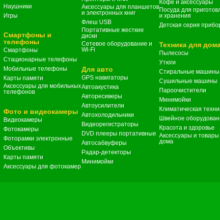
Кофе и аксессуары
Наушники
Аксессуары для планшетов
Посуда для приготов
и электронных книг
Игры
и хранения
Флеш USB
Детская серия прибо
Портативные жесткие
Смартфоны и
диски
телефоны
Сетевое оборудование и
Техника для дом
Wi-Fi
Смартфоны
Пылесосы
Стационарные телефоны
Утюги
Мобильные телефоны
Для авто
Стиральные машины
GPS навигаторы
Карты памяти
Сушильные машины
Аксессуары для мобильных
Автоакустика
Пароочистители
телефонов
Авторесиверы
Минимойки
Автоусилители
Климатическая техни
Фото и видеокамеры
Автохолодильники
Швейное оборудован
Видеокамеры
Видеорегистраторы
Красота и здоровье
Фотокамеры
DVD плееры портативные
Аксессуары и товары
Фоторамки электронные
дома
Автосабвуферы
Объективы
Радар-детекторы
Карты памяти
Минимойки
Аксессуары для фотокамер