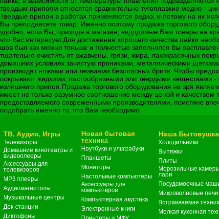
пайке, в зависимости от температуры плавления подразделяются 
твердым припоям относятся сравнительно тугоплавкие медно - цин
Твердые припои в работах применяются редко, и потому на их ис
Вы преподнесете товар. Именно поэтому продажа торгового обору
удобно, если Вы, приходя в магазин, видодимые Вам товары на к
что Вас интересует.Для достижения хорошего качества пайки необ
шов был как можно тоньше и полностью заполнялся бы расплавл
тщательно очистить от ржавчены, грязи, жира, лакокрасочных покр
домашних условиях зачастую прониками, металлическими щетками,
производят ножами или лезвиями безопасных бритв. Чтобы предох
покрывают жидкими, пастообразными или твердыми веществами -
излишнего припоя.Продажа торгового оборудования не зря являетс
имеет не только разумное соотношение между ценой и качеством то
предоставляемого современными производителями, поистине впеч
подобрать именно то, что Вам необходимо.
Новая бытовая
ТВ, Аудио, Игры
Наша Бытовушк
техника
Телевизоры
Холодильники
Ноутбуки и ультрабуки
Домашние кинотеатры и
Вытяжки
видеоплееры
Планшеты
Плиты
Аксессуары для
Мониторы
Морозильные камеры
телевизоров
лари
Настольные компьютеры
MP3 плееры
Посудомоечные маш
Аксессуары для
Аудиомагнитолы
компьютеров
Микроволновые печи
Музыкальные центры
Компьютерная акустика
Встраиваемая техни
Док-станции
Электронные книги
Мелкая кухонная тех
Диктофоны
Принтеры и МФУ