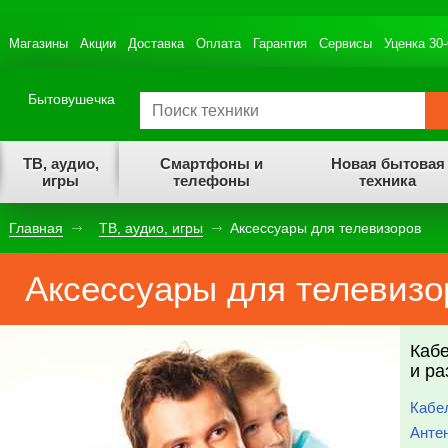
Магазины
Акции
Доставка
Оплата
Гарантия
Сервисы
Уценка 30
Бытовушечка
ТВ, аудио,
Смартфоны и
Новая бытовая
игры
телефоны
техника
Главная
ТВ, аудио, игры
Аксессуары для телевизоров
Аксессуары для телевизо
Каб
и р
Кабе
Анте