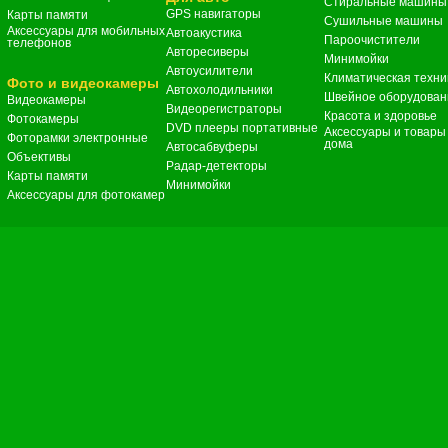
Стиральные машины
GPS навигаторы
Карты памяти
Сушильные машины
Аксессуары для мобильных
Автоакустика
Пароочистители
телефонов
Авторесиверы
Минимойки
Автоусилители
Климатическая техни
Фото и видеокамеры
Автохолодильники
Швейное оборудован
Видеокамеры
Видеорегистраторы
Красота и здоровье
Фотокамеры
DVD плееры портативные
Аксессуары и товары
Фоторамки электронные
дома
Автосабвуферы
Объективы
Радар-детекторы
Карты памяти
Минимойки
Аксессуары для фотокамер