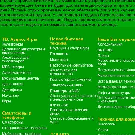
стороны производителями, вы можете быть уверенны в отменном ка
корректирующее белье не будет доставлять дискомфорта при его 
дня? Полный отдых организму можно обеспечить лишь при наличии
ортопедической подушки. У настоящего продукта баснословно в
дезодорирующее впечатление. Падь с прополисом станет подавлят
текстильные изделия и повышать свертываемость месяцы.
Новая бытовая
ТВ, Аудио, Игры
Наша Бытовушк
техника
Телевизоры
Холодильники
Ноутбуки и ультрабуки
Домашние кинотеатры и
Вытяжки
видеоплееры
Планшеты
Плиты
Аксессуары для
Мониторы
Морозильные камеры
телевизоров
лари
Настольные компьютеры
MP3 плееры
Посудомоечные маш
Аксессуары для
Аудиомагнитолы
компьютеров
Микроволновые печи
Музыкальные центры
Компьютерная акустика
Встраиваемая техни
Док-станции
Электронные книги
Мелкая кухонная тех
Диктофоны
Принтеры и МФУ
Кофе и аксессуары
Наушники
Аксессуары для планшетов
Посуда для приготов
и электронных книг
Игры
и хранения
Флеш USB
Детская серия прибо
Портативные жесткие
Смартфоны и
диски
телефоны
Сетевое оборудование и
Техника для дом
Wi-Fi
Смартфоны
Пылесосы
Стационарные телефоны
Утюги
Мобильные телефоны
Для авто