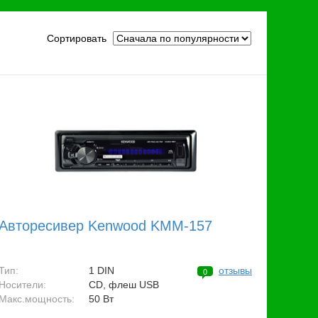
Сортировать
Авторесивер Kenwood KMM-157
Тип:
1 DIN
отзывы
0
Носители:
CD, флеш USB
Макс.мощность:
50 Вт