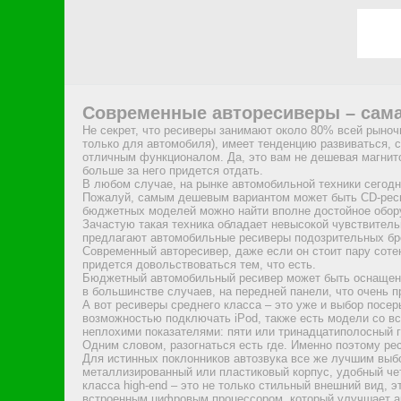
Современные авторесиверы – сама
Не секрет, что ресиверы занимают около 80% всей рыночн
только для автомобиля), имеет тенденцию развиваться, 
отличным функционалом. Да, это вам не дешевая магнито
больше за него придется отдать.
В любом случае, на рынке автомобильной техники сегод
Пожалуй, самым дешевым вариантом может быть CD-реси
бюджетных моделей можно найти вполне достойное оборуд
Зачастую такая техника обладает невысокой чувствительн
предлагают автомобильные ресиверы подозрительных брен
Современный авторесивер, даже если он стоит пару сот
придется довольствоваться тем, что есть.
Бюджетный автомобильный ресивер может быть оснащен У
в большинстве случаев, на передней панели, что очень п
А вот ресиверы среднего класса – это уже и выбор посе
возможностью подключать iPod, также есть модели со в
неплохими показателями: пяти или тринадцатиполосный г
Одним словом, разогнаться есть где. Именно поэтому ре
Для истинных поклонников автозвука все же лучшим выбо
металлизированный или пластиковый корпус, удобный чет
класса high-end – это не только стильный внешний вид,
встроенным цифровым процессором, который улучшает ак