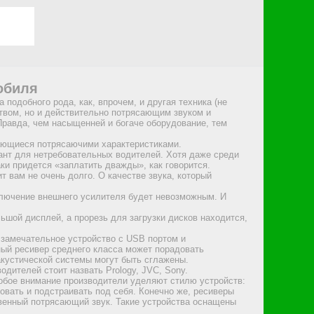
Вперед
обиля
→
подобного рода, как, впрочем, и другая техника (не
твом, но и действительно потрясающим звуком и
Правда, чем насыщенней и богаче оборудование, тем
чающиеся потрясаючими характеристиками.
нт для нетребовательных водителей. Хотя даже среди
ки придется «заплатить дважды», как говорится.
т вам не очень долго. О качестве звука, который
ключение внешнего усилителя будет невозможным. И
шой дисплей, а прорезь для загрузки дисков находится,
 замечательное устройство с USB портом и
ный ресивер среднего класса может порадовать
акустической системы могут быть сглажены.
дителей стоит назвать Prology, JVC, Sony.
собое внимание производители уделяют стилю устройств:
овать и подстраивать под себя. Конечно же, ресиверы
твенный потрясающий звук. Такие устройства оснащены