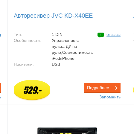
Авторесивер JVC KD-X40EE
ы
Тип:
1 DIN
отзывы
1
Особенности:
Управление с
пульта ДУ на
руле,Совместимость
iPod/iPhone
Носители:
USB
529,-
Подробнее
ь
Запомнить