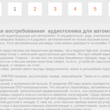
1
2
3
4
5
я востребованная аудиотехника для автом
ой аудиопродукции для автомобиля. И неудивительно, ведь электроника 
совершенствоваться и радовать автолюбителей не только высоким качес
ла. Хотя автомобильные ресиверы тоже можно приобрести за копейки. 
ня представлены как бюджетные ресиверы, так и модели high-end, отли
вер-тюнер с небольшим однострочным дисплеем. Это простейший вариа
ование. Главное – не вестись на технику безымянных брендов, ведь та
остью и весьма низким качеством сборки, то есть, устройство прослужи
дов, и говорить не стоит.
ен евро, должен иметь выходы предусилителя, иначе в дальнейшем под
КВ/FM-тюнером, регулятором тембра, эквалайзером. Также есть неболь
рактично.
рьезней, и возможностей больше. В пределах 400 евро можно приобрести
строенным DVD-проигрывателем. Что касается эквалайзера, автомобиль
рафический, трехполосный параметрический, то есть, все погрешности 
сиверы среднего класса считаются наиболее популярными. Среди произво
ром станет высококлассное high-end оборудование. В этой категории о
кий дисплей и энкодер. К тому же, угол наклона прибора можно регулир
 это еще и высококачественные комплектующие и, соответственно, качес
устику салона авто методом цифровой корректировки звука.