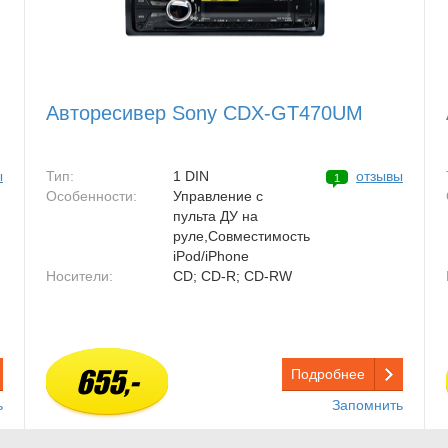
Авторесивер Sony CDX-GT470UM
ы
Тип:
1 DIN
отзывы
1
Особенности:
Управление с
пульта ДУ на
руле,Совместимость
iPod/iPhone
Носители:
CD; CD-R; CD-RW
655,-
Подробнее
ь
Запомнить