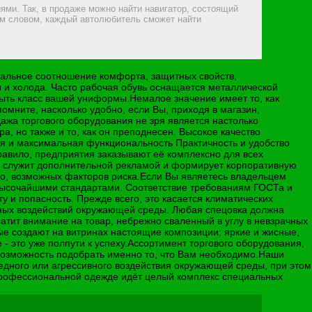
ми. Так, в продаже можно найти навигатор, состоящий
им словом, каждый автолюбитель сможет найти
альное соотношение комфорта, защитных свойств,
 и холода. Часто рабочая обувь оснащается металлической
ыть класс вашей униформы.Немалое значение имеет то, как
мните, насколько удобно, если Вы, приходя в магазин,
ажа торгового оборудования не зря является настолько
, но также и то, как он преподнесен. Высокое качество
ия и максимальная функциональность Практичность и удобство
правило, предприятия заказывают её комплексно для всех
то служит дополнительной рекламой и формирует корпоративную
но, возможных факторов риска.Если Вы являетесь владельцем
с высочайшими стандартами. Соответствие требованиям ГОСТа и
и попасность. Прежде всего, это касается климатических
вных воздействий окружающей среды. Любая спецовка должна
ратит внимание на товар, небрежно сваленный в углу в невзрачных
ые создают на витринах настоящие композиции: яркие и жисные,
 это уже полпути к успеху.Ассортимент торгового оборудования,
возможность подобрать именно то, что Вам необходимо.Наши
дного или агрессивного воздействия окружающей среды, при этом
 профессиональной одежде идёт целый комплекс специальных