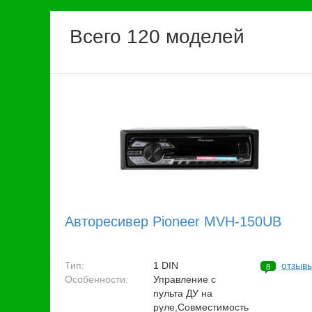
Всего 120 моделей
Авторесивер Pioneer MVH-150UB
Тип:
1 DIN
отзыв
8
Особенности:
Управление с
пульта ДУ на
руле,Совместимость