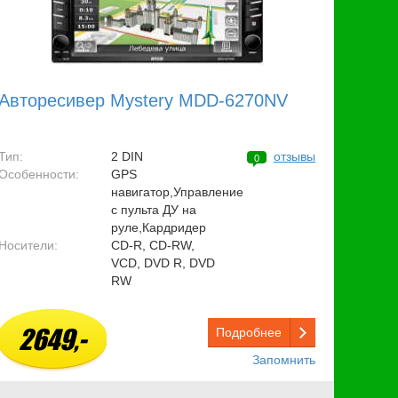
Авторесивер Mystery MDD-6270NV
Тип:
2 DIN
отзывы
0
Особенности:
GPS
навигатор,Управление
с пульта ДУ на
руле,Кардридер
Носители:
CD-R, CD-RW,
VCD, DVD R, DVD
RW
2649,-
Подробнее
Запомнить