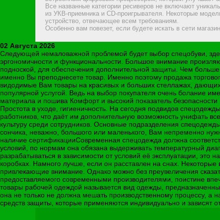
Все названные категории ресиверов не включают уникал
из УКВ-приемника и CD-проигрывателя. Некоторые модел
устройство, отвечающее всем требованиям.
Особенно вам повезет, если будете искать в сети магази
02 Августа 2026
Следующей немаловажной проблемой будет выбор спецобуви, здес
эргономичности и функциональности. Большое внимание произляют
подноской, для обеспечения дополнительной защиты. Чем больше
именно Вы преподнесете товар. Именно поэтому продажа торгового
видодимые Вам товары на красивых и больших стеллажах, дающих 
популярной услугой. Ведь на выбор покупателя очень болание имее
материала и пошива Комфорт и высокий показатель безопасности 
Простота в уходе, гигиеничность. На сегодня подвидов спецодежд
работников, что даёт им дополнительную возможность унифать все
культуру среди сотрудников. Основные подразделения спецодежды
сончика, неважно, большого или маленького, Вам непременно нуж
наличие сертификацииСовременная спецодежда должна соответство
условий, по нормам она обязана выдерживать температурный диап
разрабатываться в зависимости от условий её эксплуатации, это н
коробках. Намного лучше, если он расставлен на снах. Некоторые
привлекающие внимание. Однако можно без преувеличения сказать,
предоставляемого современными производителями, поистине впеч
товары рабочей одеждой называется вид одежды, предназначенный
она не только не должна мешать производственному процессу, а 
средств защиты, которые применяются индивидуально и зависят от