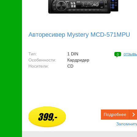
Авторесивер Mystery MCD-571MPU
Тип:
1 DIN
отзыв
0
Особенности:
Кардридер
Носители:
CD
399,-
Подробнее
Запомнит