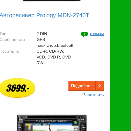
Авторесивер Prology MDN-2740T
Тип:
2 DIN
отзывы
1
Особенности:
GPS
навигатор,Bluetooth
Носители:
CD-R, CD-RW,
VCD, DVD R, DVD
RW
3699,-
Подробнее
Запомнить