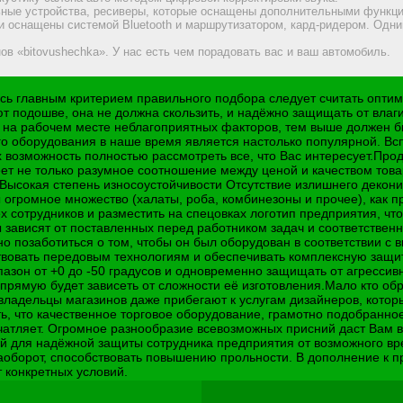
ьные устройства, ресиверы, которые оснащены дополнительными функция
и оснащены системой Bluetooth и маршрутизатором, кард-ридером. Одн
нов «bitovushechka». У нас есть чем порадовать вас и ваш автомобиль.
ь главным критерием правильного подбора следует считать оптим
 подошве, она не должна скользить, и надёжно защищать от влаги
 на рабочем месте неблагоприятных факторов, тем выше должен б
 оборудования в наше время является настолько популярной. Вспо
возможность полностью рассмотреть все, что Вас интересует.Прод
т не только разумное соотношение между ценой и качеством товара
Высокая степень износоустойчивости Отсутствие излишнего декон
ы огромное множество (халаты, роба, комбинезоны и прочее), как 
х сотрудников и разместить на спецовках логотип предприятия, ч
 зависят от поставленных перед работником задач и соответствен
но позаботиться о том, чтобы он был оборудован в соответствии 
вать передовым технологиям и обеспечивать комплексную защиту 
азон от +0 до -50 градусов и одновременно защищать от агресси
апрямую будет зависеть от сложности её изготовления.Мало кто об
 владельцы магазинов даже прибегают к услугам дизайнеров, котор
 что качественное торговое оборудование, грамотно подобранное -
атляет. Огромное разнообразие всевозможных присний даст Вам 
 для надёжной защиты сотрудника предприятия от возможного вре
наоборот, способствовать повышению прольности. В дополнение к
 конкретных условий.