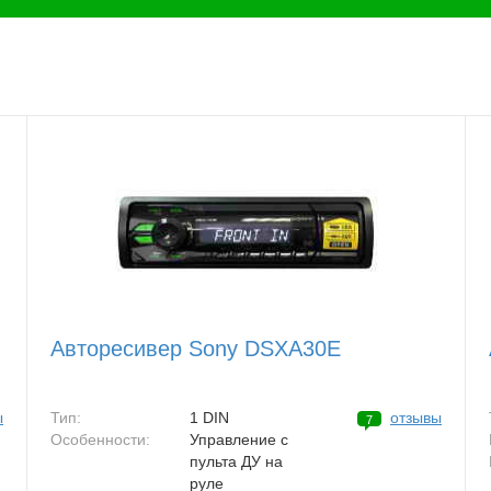
Авторесивер Sony DSXA30E
ы
Тип:
1 DIN
отзывы
7
Особенности:
Управление с
пульта ДУ на
руле