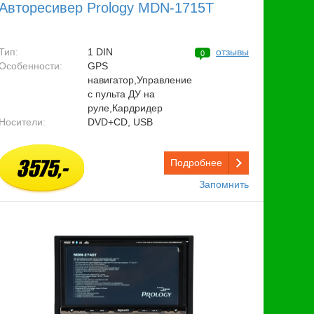
Авторесивер Prology MDN-1715T
Тип:
1 DIN
отзывы
0
Особенности:
GPS
навигатор,Управление
с пульта ДУ на
руле,Кардридер
Носители:
DVD+CD, USB
3575,-
Подробнее
Запомнить