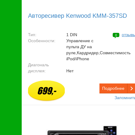
Авторесивер Kenwood KMM-357SD
Тип:
1 DIN
отзыв
0
Особенности:
Управление с
пульта ДУ на
руле,Кардридер,Совместимость
iPod/iPhone
Диагональ
дисплея:
Нет
699,-
Подробнее
Запомнит