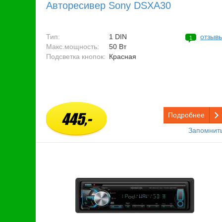
Авторесивер Sony DSXA30
Тип:
1 DIN
отзыв
1
Макс.мощность:
50 Вт
Подсветка кнопок:
Красная
445,-
Подробнее
Запомнит