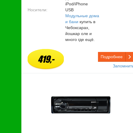
iPod/iPhone
Носители:
USB
Модульные дома
и бани
купить в
Чебоксарах,
йошкар оле и
много где ещё.
419,-
Подробнее
Запомнит