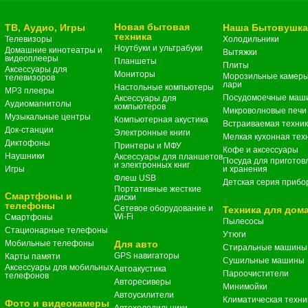
Новая бытовая
ТВ, Аудио, Игры
Наша Бытовушк
техника
Телевизоры
Холодильники
Ноутбуки и ультрабуки
Домашние кинотеатры и
Вытяжки
видеоплееры
Планшеты
Плиты
Аксессуары для
Мониторы
Морозильные камеры
телевизоров
лари
Настольные компьютеры
MP3 плееры
Посудомоечные маш
Аксессуары для
Аудиомагнитолы
компьютеров
Микроволновые печи
Музыкальные центры
Компьютерная акустика
Встраиваемая техни
Док-станции
Электронные книги
Мелкая кухонная тех
Диктофоны
Принтеры и МФУ
Кофе и аксессуары
Наушники
Аксессуары для планшетов
Посуда для приготов
и электронных книг
Игры
и хранения
Флеш USB
Детская серия прибо
Портативные жесткие
Смартфоны и
диски
телефоны
Сетевое оборудование и
Техника для дом
Wi-Fi
Смартфоны
Пылесосы
Стационарные телефоны
Утюги
Мобильные телефоны
Для авто
Стиральные машины
GPS навигаторы
Карты памяти
Сушильные машины
Аксессуары для мобильных
Автоакустика
Пароочистители
телефонов
Авторесиверы
Минимойки
Автоусилители
Климатическая техни
Фото и видеокамеры