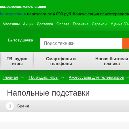
шизофреник консультация
Консультация
нарколога от 4 000 руб. Консультация психотерапевта
Магазины
Акции
Доставка
Оплата
Гарантия
Сервисы
Уценка 30
Бытовушечка
ТВ, аудио,
Смартфоны и
Новая бытовая
игры
телефоны
техника
Главная
ТВ, аудио, игры
Аксессуары для телевизоров
Напольные подставки
1
Бренд