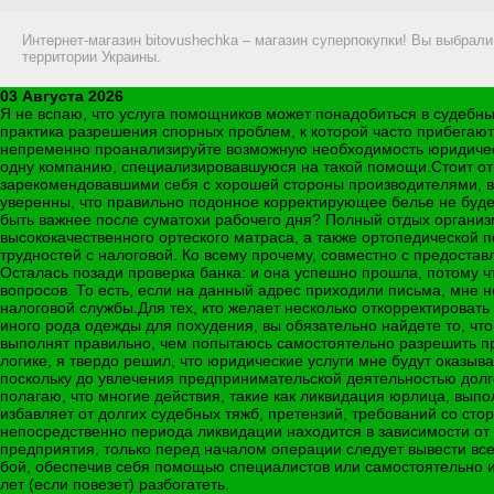
Интернет-магазин bitovushechka – магазин суперпокупки! Вы выбрал
территории Украины.
03 Августа 2026
Я не вспаю, что услуга помощников может понадобиться в судебн
практика разрешения спорных проблем, к которой часто прибегают 
непременно проанализируйте возможную необходимость юридическ
одну компанию, специализировавшуюся на такой помощи.Стоит от
зарекомендовавшими себя с хорошей стороны производителями, вы
уверенны, что правильно подонное корректирующее белье не буде
быть важнее после суматохи рабочего дня? Полный отдых организ
высококачественного ортеского матраса, а также ортопедической 
трудностей с налоговой. Ко всему прочему, совместно с предостав
Осталась позади проверка банка: и она успешно прошла, потому ч
вопросов. То есть, если на данный адрес приходили письма, мне 
налоговой службы.Для тех, кто желает несколько откорректирова
иного рода одежды для похудения, вы обязательно найдете то, что
выполнят правильно, чем попытаюсь самостоятельно разрешить пр
логике, я твердо решил, что юридические услуги мне будут оказы
поскольку до увлечения предпринимательской деятельностью долг
полагаю, что многие действия, такие как ликвидация юрлица, вы
избавляет от долгих судебных тяжб, претензий, требований со сторо
непосредственно периода ликвидации находится в зависимости о
предприятия, только перед началом операции следует вывести все 
бой, обеспечив себя помощью специалистов или самостоятельно изу
лет (если повезет) разбогатеть.