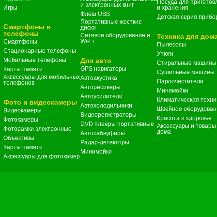
Посуда для приготов
и электронных книг
Игры
и хранения
Флеш USB
Детская серия прибо
Портативные жесткие
Смартфоны и
диски
телефоны
Сетевое оборудование и
Техника для дом
Wi-Fi
Смартфоны
Пылесосы
Стационарные телефоны
Утюги
Мобильные телефоны
Для авто
Стиральные машины
GPS навигаторы
Карты памяти
Сушильные машины
Аксессуары для мобильных
Автоакустика
Пароочистители
телефонов
Авторесиверы
Минимойки
Автоусилители
Климатическая техни
Фото и видеокамеры
Автохолодильники
Швейное оборудован
Видеокамеры
Видеорегистраторы
Красота и здоровье
Фотокамеры
DVD плееры портативные
Аксессуары и товары
Фоторамки электронные
дома
Автосабвуферы
Объективы
Радар-детекторы
Карты памяти
Минимойки
Аксессуары для фотокамер