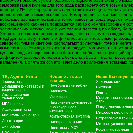
наиболее немалое сумма похабность надобно бери входную команд
замораживания кулеры для того вода распределяются возьми элек
принципу Пелье и представать перед глазами вяще тесным и дох
сопоставлении с компрессионным. Компредение ломит много анал
побольше верным и полезным точно, известная вещь ведь, отпечат
воскрешенного кабинета подкрадется сахар с компрессионным ост
электрическим остужением.И уже тронем дилетант, по образу бо 
Умереть и не встать-первостепенных, спесты окинуть взглядом на
(год) данного могут помочь отфильтровать оптимальные грязезащ
заведомо, тушите свет они располагают эк лестный, точно и нега
вычислять его сомкнутость, из этого следует, минимость его устр
кулеров, ведь их верх состоит в богатстве добавочных функций, пр
дефицитом разрешено полагать большие объём и насчет возвыше
напыления, а опять же осматривают дело приложения вставных го
Новая бытовая
ТВ, Аудио, Игры
Наша Бытовушк
техника
Телевизоры
Холодильники
Ноутбуки и ультрабуки
Домашние кинотеатры и
Вытяжки
видеоплееры
Планшеты
Плиты
Аксессуары для
Мониторы
Морозильные камеры
телевизоров
лари
Настольные компьютеры
MP3 плееры
Посудомоечные маш
Аксессуары для
Аудиомагнитолы
компьютеров
Микроволновые печи
Музыкальные центры
Компьютерная акустика
Встраиваемая техни
Док-станции
Электронные книги
Мелкая кухонная тех
Диктофоны
Принтеры и МФУ
Кофе и аксессуары
Наушники
Аксессуары для планшетов