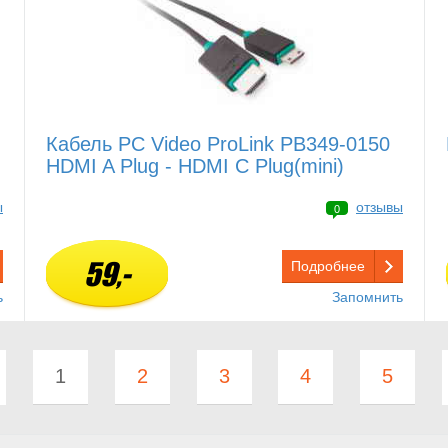
Кабель PC Video ProLink PB349-0150
HDMI A Plug - HDMI C Plug(mini)
ы
отзывы
0
59,-
Подробнее
ь
Запомнить
1
2
3
4
5