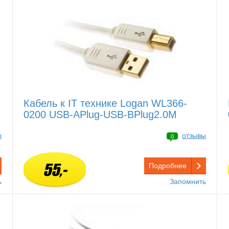
Кабель к IT технике Logan WL366-
0200 USB-APlug-USB-BPlug2.0M
ы
отзывы
0
55,-
Подробнее
ь
Запомнить