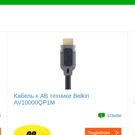
Кабель к АВ технике Belkin
AV10000QP1M
ы
отзывы
0
Подробнее