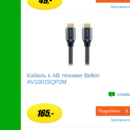
49,-
Запомнит
Кабель к АВ технике Belkin
AV10015QP2M
отзыв
0
165,-
Подробнее
Запомнит