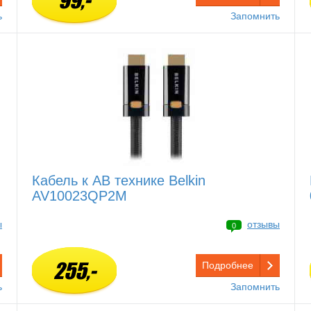
99,-
ь
Запомнить
Кабель к АВ технике Belkin
AV10023QP2M
ы
отзывы
0
255,-
Подробнее
ь
Запомнить