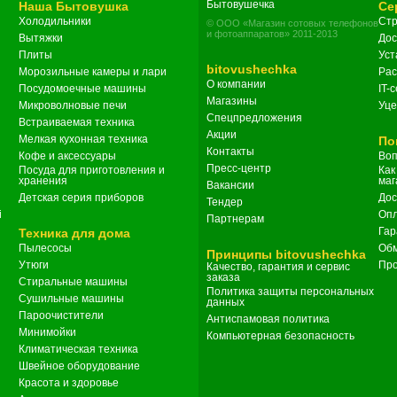
Бытовушечка
Наша Бытовушка
Се
Холодильники
Стр
© ООО «Магазин сотовых телефонов
и фотоаппаратов» 2011-2013
Вытяжки
Дос
Плиты
Уст
bitovushechka
Морозильные камеры и лари
Рас
О компании
Посудомоечные машины
IT-
Магазины
Микроволновые печи
Уце
Спецпредложения
Встраиваемая техника
Акции
Мелкая кухонная техника
По
Контакты
Кофе и аксессуары
Воп
Пресс-центр
Посуда для приготовления и
Как
хранения
маг
Вакансии
Детская серия приборов
Дос
Тендер
i
Опл
Партнерам
Гар
Техника для дома
Пылесосы
Обм
Принципы bitovushechka
Утюги
Про
Качество, гарантия и сервис
заказа
Стиральные машины
Политика защиты персональных
Сушильные машины
данных
Пароочистители
Антиспамовая политика
Минимойки
Компьютерная безопасность
Климатическая техника
Швейное оборудование
Красота и здоровье