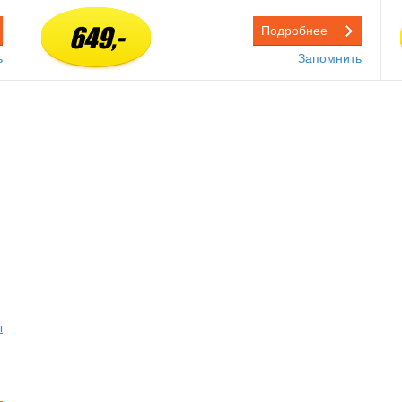
649,-
Подробнее
ь
Запомнить
ы