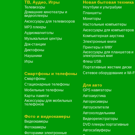
ТВ, Аудио, Игры
Новая бытовая техника
Телевизоры
Ноутбуки и ультрабуки
Домашние кинотеатры и
Планшеты
видеоплееры
Мониторы
Аксессуары для телевизоров
Настольные компьютеры
MP3 плееры
Аксессуары для компьютеров
Аудиомагнитолы
Компьютерная акустика
Музыкальные центры
Электронные книги
Док-станции
Принтеры и МФУ
Диктофоны
Аксессуары для планшетов и
Наушники
электронных книг
Игры
Флеш USB
Портативные жесткие диски
Сетевое оборудование и Wi-F
Смартфоны и телефоны
Смартфоны
Стационарные телефоны
Для авто
Мобильные телефоны
GPS навигаторы
Карты памяти
Автоакустика
Аксессуары для мобильных
Авторесиверы
телефонов
Автоусилители
Автохолодильники
Фото и видеокамеры
Видеорегистраторы
Видеокамеры
DVD плееры портативные
Фотокамеры
Автосабвуферы
Фоторамки электронные