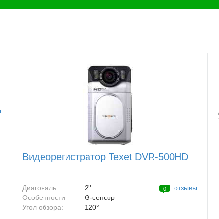
ы
Видеорегистратор Texet DVR-500HD
Диагональ:
2''
отзывы
0
Особенности:
G-сенсор
Угол обзора:
120°