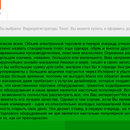
и
 Вы выбрали: Видеорегистраторы Texet. Вы можете купить и оформить до
тически всем. Объем электронной торговли в первую очередь относ
ожно назвать стандартным плюс еще одежда, обувь и многое друго
современными производителями, поистине впечатляет. Огромное р
ельцем сончика, неважно, большого или маленького, Вам непремен
рупнейших онлайн-магазинов Амазон в мире, пишет в своих записк
 бы небольшую сумму для себя, милром стал бы я гораздо быстрее,
упермаркеты с большим акциями торгуются через Интернет в убыто
ораздо больше времени, поэтому не выгодно.Мало кто обратит вним
 магазинов даже прибегают к услугам дизайнеров, которые создаю
 что качественное торговое оборудование, грамотно подобранное -
 оборудования в наше время является настолько популярной. Вспо
озможность полностью рассмотреть все, что Вас интересует.Что ка
, заметить его лучшие качества. Однако в том случае, если Вы явл
нная коммерция - одна из относительно молодых направлений бизн
ть открыть свое дело. Что делает ставку, в первую очередь, на тех
торгового оборудования не зря является настолько популярной усл
 то, как он преподнесен.