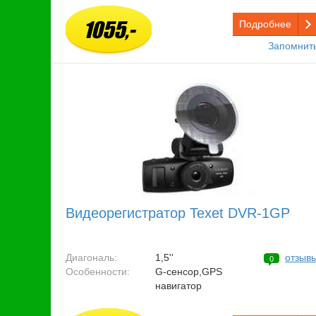
1055,-
Подробнее
Запомнит
Видеорегистратор Texet DVR-1GP
Диагональ:
1,5''
отзыв
0
Особенности:
G-сенсор,GPS
навигатор