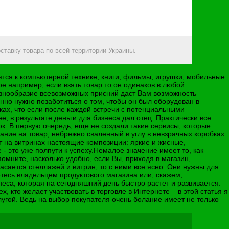
ставку товара по всей территории Украины.
ятся к компьютерной технике, книги, фильмы, игрушки, мобильные
е например, если взять товар то он одинаков в любой
азнообразие всевозможных присний даст Вам возможность
но нужно позаботиться о том, чтобы он был оборудован в
ах, что если после каждой встречи с потенциальными
 в результате деньги для бизнеса дал отец. Практически все
к. В первую очередь, еще не создали такие сервисы, которые
ание на товар, небрежно сваленный в углу в невзрачных коробках.
т на витринах настоящие композиции: яркие и жисные,
 это уже полпути к успеху.Немалое значение имеет то, как
мните, насколько удобно, если Вы, приходя в магазин,
сается стеллажей и витрин, то с ними все ясно. Они нужны для
яетесь владельцем продуктового магазина или, скажем,
еса, которая на сегодняшний день быстро растет и развивается.
, кто желает участвовать в торговле в Интернете – в этой статья я
угой. Ведь на выбор покупателя очень болание имеет не только