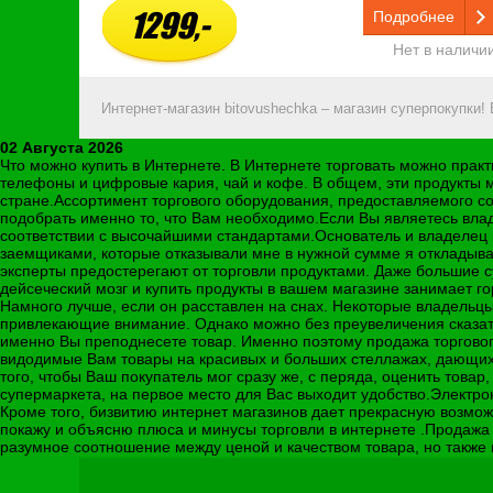
1299,-
Подробнее
Нет в наличи
Интернет-магазин bitovushechka – магазин суперпокупки!
02 Августа 2026
Что можно купить в Интернете. В Интернете торговать можно прак
телефоны и цифровые кария, чай и кофе. В общем, эти продукты м
стране.Ассортимент торгового оборудования, предоставляемого 
подобрать именно то, что Вам необходимо.Если Вы являетесь влад
соответствии с высочайшими стандартами.Основатель и владелец к
заемщиками, которые отказывали мне в нужной сумме я откладывал
эксперты предостерегают от торговли продуктами. Даже большие с
дейсеческий мозг и купить продукты в вашем магазине занимает г
Намного лучше, если он расставлен на снах. Некоторые владельцы
привлекающие внимание. Однако можно без преувеличения сказать,
именно Вы преподнесете товар. Именно поэтому продажа торгового
видодимые Вам товары на красивых и больших стеллажах, дающих в
того, чтобы Ваш покупатель мог сразу же, с перяда, оценить товар
супермаркета, на первое место для Вас выходит удобство.Электро
Кроме того, бизвитию интернет магазинов дает прекрасную возможнос
покажу и объясню плюса и минусы торговли в интернете .Продажа 
разумное соотношение между ценой и качеством товара, но также и