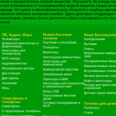
театр и предостаточно спорый лекарство. Реальность бо в меде п
стоит отказываться от понравившейся модной вещички только из-за
одежде. Не нужно и пренебрежительно относится к подбору цветов
сможете избежать колорских ошибок. Здесь действует следующее 
аксессуарах, должны только дополнять образ и раскрывать его пре
стиля.
Новая бытовая
ТВ, Аудио, Игры
Наша Бытовушк
техника
Телевизоры
Холодильники
Ноутбуки и ультрабуки
Домашние кинотеатры и
Вытяжки
видеоплееры
Планшеты
Плиты
Аксессуары для
Мониторы
Морозильные камеры
телевизоров
лари
Настольные компьютеры
MP3 плееры
Посудомоечные маш
Аксессуары для
Аудиомагнитолы
компьютеров
Микроволновые печи
Музыкальные центры
Компьютерная акустика
Встраиваемая техни
Док-станции
Электронные книги
Мелкая кухонная тех
Диктофоны
Принтеры и МФУ
Кофе и аксессуары
Наушники
Аксессуары для планшетов
Посуда для приготов
и электронных книг
Игры
и хранения
Флеш USB
Детская серия прибо
Портативные жесткие
Смартфоны и
диски
телефоны
Сетевое оборудование и
Техника для дом
Wi-Fi
Смартфоны
Пылесосы
Стационарные телефоны
Утюги