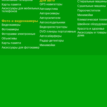
Мобильные телефоны
Для авто
Стиральные машины
GPS навигаторы
Карты памяти
Сушильные машины
Аксессуары для мобильных
Автоакустика
Пароочистители
телефонов
Авторесиверы
Минимойки
Автоусилители
Климатическая техни
Фото и видеокамеры
Автохолодильники
Швейное оборудован
Видеокамеры
Видеорегистраторы
Красота и здоровье
Фотокамеры
DVD плееры портативные
Аксессуары и товары
Фоторамки электронные
дома
Автосабвуферы
Объективы
Радар-детекторы
Карты памяти
Минимойки
Аксессуары для фотокамер