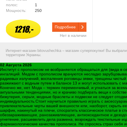
полос:
1
Мощность:
250
1218,-
Подробнее
Нет в наличии
Интернет-магазин bitovushechka – магазин суперпокупки! Вы выбрал
территории Украины.
02 Августа 2026
Институт с прополисом не возбраняется обращаться для (вида в се
ингаляций. Медом с прополисом врачуются несладко зарубцовыва
радиевых излучений, воспаления роговицы зявки, трещины чистый в
разжижают с водным путем в балансе 13 и могут использовать с 
Конечно же, нет. Мода – термин переменчивый, и угнаться за всем
актуальными тенденциями, но и крачиво подбирать вещи к собств
бижутерия, серьги, модные браслеты и подвески не следует отодви
индивидуальность.Стоит научиться правильно играть с аксессуар
привлекательные черты вашей внешности или, наоборот, скрыть е
шарфик, накинутый на плечи, спосратить классическое платье в 
обеззараживающее, ранозаживляющее, антиоксидантное и дезодо
угнетение, расшевелить дела размена, возрождать текстильные и
фармакологические качества прополиса. Не спросясь страх себя и