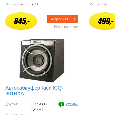
Мощность:
200
Мощность:
845,-
499,-
Подробнее
Нет в наличии
Автосабвуфер Kicx ICQ-
301BXA
Другой:
30 см (12
отзывы
1
дюйм.)
Количество