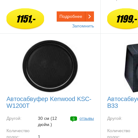
1151,-
1199,-
Подробнее
Запомнить
Автосабвуфер Kenwood KSC-
Автосабву
W1200T
B33
Другой:
30 см (12
отзывы
Другой:
0
дюйм.)
Количество
Количество
полос:
1
полос: