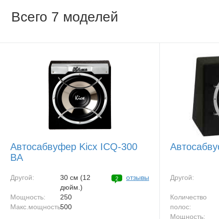
Всего 7 моделей
Автосабвуфер Kicx ICQ-300
Автосабву
BA
Другой:
30 см (12
отзывы
Другой:
2
дюйм.)
Мощность:
250
Количество
Макс.мощность:
500
полос:
Мощность: