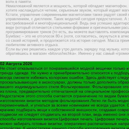
волн в памяти.
Немаловажной является и мощность, которой обладает магнитофон.
хотите наслаждаться четким, серьезным звуком, который издает маг
Кстати, управление современными магнитолами также радует своей 
управлением, с дисплеем. Таких моделей сегодня предостаточно. А э
востребованной и многофункциональной. Ведь она успешно адаптиро
виде (который отличается стильними формами и оригинальными расцв
программирование треков (то есть, вы можете выставлять композици
Бумбокс – это не отголосок 80-х (хотя, согласитесь, окунуться в ат
со своей историей, и продолжается эта история сегодня. Масса преи
любителям активного отдыха.
Если вы уже решились каждое утро делать зарядку под музыку, кото
обратившись в магазин «bitovushechka». Именно у нас самый «громк
02 Августа 2026
Не стоит отказываться от понравившейся модной вещички только из
тренда одежде. Не нужно и пренебрежительно относится к подбору
всегда сможете избежать колорских ошибок. Здесь действует след
проскальзывающие в аксессуарах, должны только дополнять образ и
вашего индивидуального стиля.Фольгирование. Фольгирование это
из плона, предварительно отпечатанной на специальном професси
Недостатком этого способа считается ограничение по видам бумаг
изготовлении визиток методом фольгирования.Легко ли быть модн
переменчивый, и угнаться за всеми новинками не всегда удается.
крачиво подбирать вещи к собственной внешности, создавая совр
подвески не следует отодвигать на второй план, ведь именно они 
способы изготовления визиток:Цифровая печать. Цифровая печать
можно забирать готовые визитки, оперативно распечатанные напр
устройства. К недостаткам данного способа изготовления визиток 