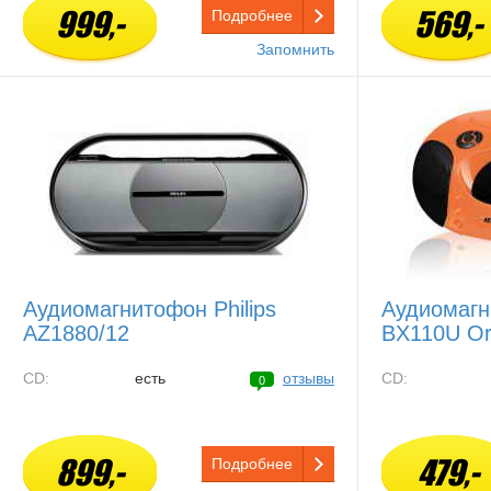
999,-
569,-
Подробнее
Запомнить
Аудиомагнитофон Philips
Аудиомаг
AZ1880/12
BX110U Or
CD:
есть
отзывы
CD:
0
899,-
479,-
Подробнее