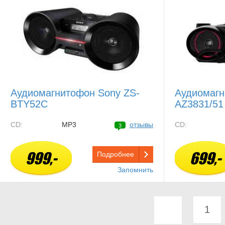
Аудиомагнитофон Sony ZS-
Аудиомагн
BTY52C
AZ3831/51
CD:
MP3
отзывы
CD:
3
999,-
699,-
Подробнее
Запомнить
1