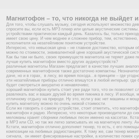
Магнитофон – то, что никогда не выйдет 
Для того, чтобы слушать музыку, сегодня используют множество дев
спросите вы, если есть МР3 плеер или целые акустические системы
устройствами практически каждый день. Казалось бы, только приход
имеет свою цену. И чем моднее и сложнее прибор, тем, естественно
исполнителя на незатейливом понятном устройстве.
Интересно, что невысокая цена – не главное достоинство, которым 
можно по стоимости, эквивалентной цене хорошей акустической сис
Как бы там ни было, своих преимуществ магнитола не теряет даже п
лучше купить магнитофон вместо других аудиоустройств?
различные магнитолы Магазин предлагает в качестве лучших аналог
современных магнитофонов также достаточно компактны. Незначител
даче, но и в горах, в лесу, во время похода…в принципе – где угодн
эти незатейливые приборы отлично впишутся в любой интерьер: где бы
будет смотреться аккуратно и ненавязчиво;
хороший магнитофон купить стоит уже ради того, что он позволяет 
развлекать вас и ваших друзей во время пикника в лесу. И вообще, 
отличному отдыху на природе. Ну это, если у вас нет машины и мощ
купить магнитолу можно по очень низкой стоимости.
Если же говорить о самом устройстве, стоит отметить, что магнитоф
магнитофон и радио. Интересно, что некоторые производители до си
меломаны хранят сборники любимых песен именно на кассетах. Кста
в МР3 или CD, но так же легко записывать их на магнитную ленту. 
Кстати, магнитофон отлично дополняет тюнер, то есть, с его помо
композиции на любимых радиостанциях. К тому же, сам тюнер может
сигнала, он имеет фиксированные настройки, а количество помех су