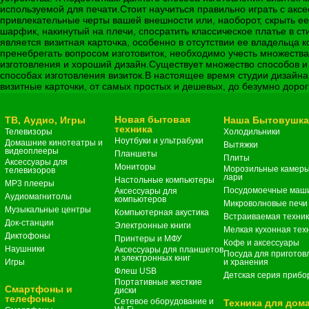
используемой для печати.Стоит научиться правильно играть с ак
привлекательные черты вашей внешности или, наоборот, скрыть е
шарфик, накинутый на плечи, спосратить классическое платье в 
является визитная карточка, особенно в отсутствии ее владельца
пренебрегать вопросом изготовиток, необходимо учесть множества
изготовления и хороший дизайн.Существует множество способов и 
способах изготовления визиток.В настоящее время студии дизайна 
визитные карточки, от самых простых и дешевых, до безумно дорог
Новая бытовая
ТВ, Аудио, Игры
Наша Бытовушк
техника
Телевизоры
Холодильники
Ноутбуки и ультрабуки
Домашние кинотеатры и
Вытяжки
видеоплееры
Планшеты
Плиты
Аксессуары для
Мониторы
Морозильные камеры
телевизоров
лари
Настольные компьютеры
MP3 плееры
Посудомоечные маш
Аксессуары для
Аудиомагнитолы
компьютеров
Микроволновые печи
Музыкальные центры
Компьютерная акустика
Встраиваемая техни
Док-станции
Электронные книги
Мелкая кухонная тех
Диктофоны
Принтеры и МФУ
Кофе и аксессуары
Наушники
Аксессуары для планшетов
Посуда для приготов
и электронных книг
Игры
и хранения
Флеш USB
Детская серия прибо
Портативные жесткие
Смартфоны и
диски
телефоны
Сетевое оборудование и
Техника для дом