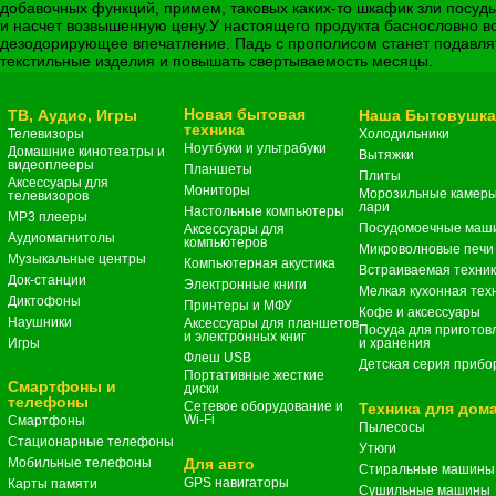
добавочных функций, примем, таковых каких-то шкафик зли посуд
и насчет возвышенную цену.У настоящего продукта баснословно
дезодорирующее впечатление. Падь с прополисом станет подавлят
текстильные изделия и повышать свертываемость месяцы.
Новая бытовая
ТВ, Аудио, Игры
Наша Бытовушк
техника
Телевизоры
Холодильники
Ноутбуки и ультрабуки
Домашние кинотеатры и
Вытяжки
видеоплееры
Планшеты
Плиты
Аксессуары для
Мониторы
Морозильные камеры
телевизоров
лари
Настольные компьютеры
MP3 плееры
Посудомоечные маш
Аксессуары для
Аудиомагнитолы
компьютеров
Микроволновые печи
Музыкальные центры
Компьютерная акустика
Встраиваемая техни
Док-станции
Электронные книги
Мелкая кухонная тех
Диктофоны
Принтеры и МФУ
Кофе и аксессуары
Наушники
Аксессуары для планшетов
Посуда для приготов
и электронных книг
Игры
и хранения
Флеш USB
Детская серия прибо
Портативные жесткие
Смартфоны и
диски
телефоны
Сетевое оборудование и
Техника для дом
Wi-Fi
Смартфоны
Пылесосы
Стационарные телефоны
Утюги
Мобильные телефоны
Для авто
Стиральные машины
GPS навигаторы
Карты памяти
Сушильные машины