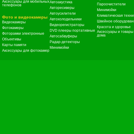
Аксессуары для мобильных
Автоакустика
Пароочистители
телефонов
Авторесиверы
Минимойки
Автоусилители
Климатическая техни
Фото и видеокамеры
Автохолодильники
Швейное оборудован
Видеокамеры
Видеорегистраторы
Красота и здоровье
Фотокамеры
DVD плееры портативные
Аксессуары и товары
Фоторамки электронные
дома
Автосабвуферы
Объективы
Радар-детекторы
Карты памяти
Минимойки
Аксессуары для фотокамер