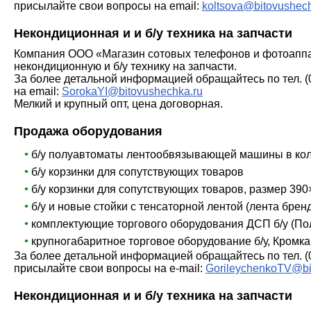
присылайте свои вопросы на email:
koltsova@bitovushec
Некондиционная и и б/у техника на запчасти
Компания ООО «Магазин сотовых телефонов и фотоапп
некондиционную и б/у технику на запчасти.
За более детальной информацией обращайтесь по тел. (0
на email:
SorokaYI@bitovushechka.ru
Мелкий и крупный опт, цена договорная.
Продажа оборудования
б/у полуавтоматы лентообвязывающей машины в кол
б/у корзинки для сопутствующих товаров
б/у корзинки для сопутствующих товаров, размер 39
б/у и новые cтойки с тенсаторной лентой (лента бре
комплектующие торгового оборудования ДСП б/у (Полки
крупногабаритное торговое оборудование б/у, Кромк
За более детальной информацией обращайтесь по тел. (
присылайте свои вопросы на e-mail:
GorileychenkoTV@bi
Некондиционная и и б/у техника на запчасти