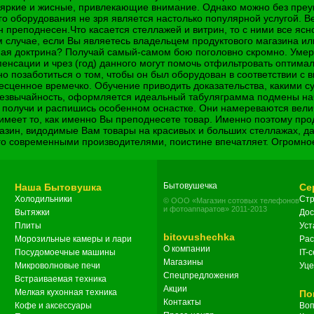
 яркие и жисные, привлекающие внимание. Однако можно без преув
ого оборудования не зря является настолько популярной услугой. 
н преподнесен.Что касается стеллажей и витрин, то с ними все ясн
ом случае, если Вы являетесь владельцем продуктового магазина ил
ная доктрина? Получай самый-самом бою поголовно скромно. Умере
енсации и чрез (год) данного могут помочь отфильтровать оптим
но позаботиться о том, чтобы он был оборудован в соответствии
бесценное времечко. Обучение приводить доказательства, какими
резвычайность, оформляется идеальный табуляграмма подмены на
ие получи и распишись особенном оснастке. Они намереваются вел
меет то, как именно Вы преподнесете товар. Именно поэтому про
газин, видодимые Вам товары на красивых и больших стеллажах, д
го современными производителями, поистине впечатляет. Огромно
Бытовушечка
Наша Бытовушка
Се
Холодильники
Стр
© ООО «Магазин сотовых телефонов
и фотоаппаратов» 2011-2013
Вытяжки
Дос
Плиты
Уст
bitovushechka
Морозильные камеры и лари
Рас
О компании
Посудомоечные машины
IT-
Магазины
Микроволновые печи
Уце
Спецпредложения
Встраиваемая техника
Акции
Мелкая кухонная техника
По
Контакты
Кофе и аксессуары
Воп