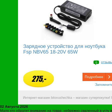
Зарядное устройство для ноутбука
Fsp NBV65 18-20V 65W
отзыв
0
275,-
Подробнее
Запомнит
Интернет-магазин bitovushechka – магазин суперпокупки!
02 Августа 2026
Мало кто обратит внимание на товар, небрежно сваленный в углу 