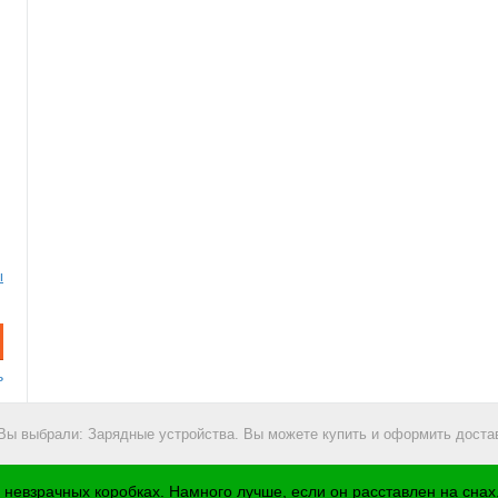
ы
ь
 Вы выбрали: Зарядные устройства. Вы можете купить и оформить достав
в невзрачных коробках. Намного лучше, если он расставлен на сна