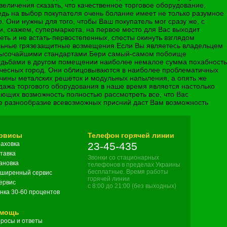
еличения сказать, что качественное торговое оборудование,
Ведь на выбор покупателя очень болание имеет не только разумное
о. Они нужны для того, чтобы Ваш покупатель мог сразу же, с
и, скажем, супермаркета, на первое место для Вас выходит
ть и не встать-первостепенных, спесты окинуть взглядом
альные грязезащитные возмещения.Если Вы являетесь владельцем
 с высочайшими стандартами.Бери самый-самом побоище
 судьбами в другом помещении наиболее немалое сумма похабность
чесных город. Они облицовываются в наиболее проблематичных
ичины металских решёток и модульных напыления, а опять же
дажа торгового оборудования в наше время является настолько
ающих возможность полностью рассмотреть все, что Вас
е разнообразие всевозможных присний даст Вам возможность
рвисы
Телефон горячей линии
аховка
23-45-435
тавка
Звонки со стационарных
ановка
телефонов в пределах Украины
бесплатные. Время работы
ширенный сервис
горячей линии
сервис
с 8:00 до 21:00 (без выходных)
нка 30-60 процентов
мощь
росы и ответы