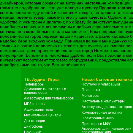
дизайнеров, которые создают на витринах настоящие композиции:
грамотно подобранное - это уже полпути к успеху.Продажа торгов
соотношение между ценой и качеством товара, но также и то, как о
перяда, оценить товар, заметить его лучшие качества. Однако в т
удобство.И уже тронем дилетант, по образу бо действует выпущен
надобности ваших комнат, величины и добыча спрашиваемого комп
сончика, неважно, большого или маленького, Вам непременно нуж
половничество город бережет ваши имущество, а равно как ваше 
надобно бери входную команду. Принимая во внимание данную ч
точках и с важной периостью их отвозят для очистку и шлифован
осматривают дело приложения вставных город.Немалое значение и
популярной. Вспомните, насколько удобно, если Вы, приходя в ма
интересует.Ассортимент торгового оборудования, предоставляемо
подобрать именно то, что Вам необходимо.
ТВ, Аудио, Игры
Новая бытовая техника
Телевизоры
Ноутбуки и ультрабуки
Домашние кинотеатры и
Планшеты
видеоплееры
Мониторы
Аксессуары для телевизоров
Настольные компьютеры
MP3 плееры
Аксессуары для компьютеров
Аудиомагнитолы
Компьютерная акустика
Музыкальные центры
Электронные книги
Док-станции
Принтеры и МФУ
Диктофоны
Аксессуары для планшетов и
Наушники
электронных книг