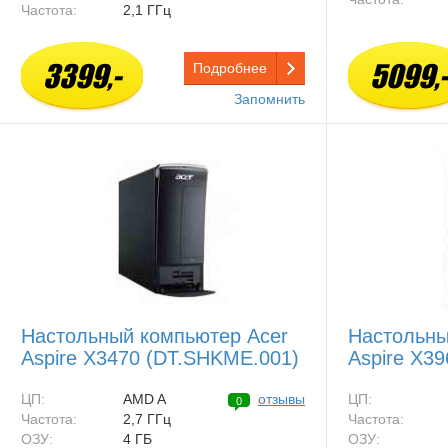
Частота:
2,1 ГГц
3399,-
5099,-
Подробнее
Запомнить
Настольный компьютер Acer
Настольны
Aspire X3470 (DT.SHKME.001)
Aspire X39
ЦП:
AMD A
отзывы
ЦП:
0
Частота:
2,7 ГГц
Частота:
ОЗУ:
4 ГБ
ОЗУ: