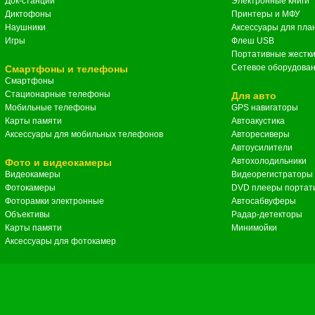
Док-станции
Электронные книги
Диктофоны
Принтеры и МФУ
Наушники
Аксессуары для пла
Игры
Флеш USB
Портативные жестки
Сетевое оборудовани
Смартфоны и телефоны
Смартфоны
Стационарные телефоны
Для авто
Мобильные телефоны
GPS навигаторы
Карты памяти
Автоакустика
Аксессуары для мобильных телефонов
Авторесиверы
Автоусилители
Автохолодильники
Фото и видеокамеры
Видеокамеры
Видеорегистраторы
Фотокамеры
DVD плееры портат
Фоторамки электронные
Автосабвуферы
Объективы
Радар-детекторы
Карты памяти
Минимойки
Аксессуары для фотокамер