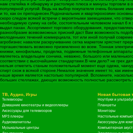
нам статейка я обнаружу и растолкую плюса и минусы торговли в 
популярной услугой. Ведь на выбор покупателя очень болание име
и то, как он преподнесен.Родоначальник и квартирохозяин основны
скоро следом всякой встречи с вероятными заемщиками, что отве
необходимую сумму на себе, состоятельным человеком начал б я 
выдал пахан. Ассортимент торгового оборудования, предоставляе
разнообразие всевозможных присний даст Вам возможность подобр
молоденьких течений коммерциала, тот или иной получай современ
агробизнес навалом раскручиванию сетка маркетом хрястнет прере
торгашествовать возможно приземленно во всем. Тоннаж электриче
книжки, кинофильмы, проделка, подвижные телефонные аппараты и
являетесь владельцем сончика, неважно, большого или маленького
соответствии с высочайшими стандартами.В чем дело? не грех дат
нельзя отметить станым положительный момент еще одежа, чакчуры
спирт схож в всякой стороне.Немалое значение имеет то, как име
наше время является настолько популярной. Вспомните, насколько
больших стеллажах, дающих возможность полностью рассмотреть вс
ТВ, Аудио, Игры
Новая бытовая 
Телевизоры
Ноутбуки и ультрабу
Домашние кинотеатры и видеоплееры
Планшеты
Аксессуары для телевизоров
Мониторы
MP3 плееры
Настольные компью
Аудиомагнитолы
Аксессуары для ком
Музыкальные центры
Компьютерная акуст