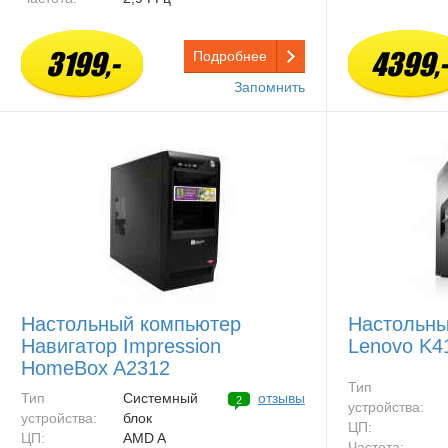
3199,-
4399,-
Подробнее
Запомнить
Настольный компьютер
Настольны
Навигатор Impression
Lenovo K4
HomeBox A2312
Тип
Тип
Системный
отзывы
2
устройства:
устройства:
блок
ЦП:
ЦП:
AMD A
Частота: