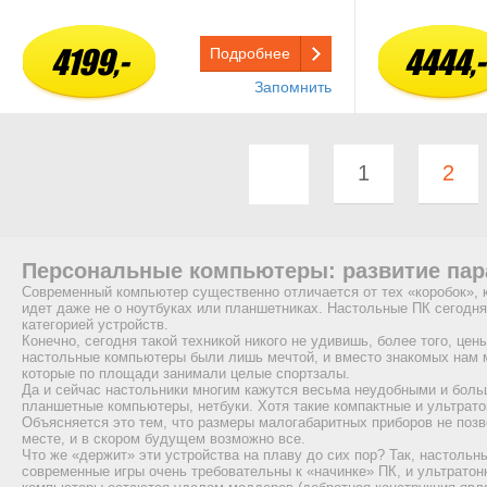
4199,-
4444,-
Подробнее
Запомнить
1
2
Персональные компьютеры: развитие па
Современный компьютер существенно отличается от тех «коробок», к
идет даже не о ноутбуках или планшетниках. Настольные ПК сегодн
категорией устройств.
Конечно, сегодня такой техникой никого не удивишь, более того, це
настольные компьютеры были лишь мечтой, и вместо знакомых нам
которые по площади занимали целые спортзалы.
Да и сейчас настольники многим кажутся весьма неудобными и боль
планшетные компьютеры, нетбуки. Хотя такие компактные и ультрато
Объясняется это тем, что размеры малогабаритных приборов не поз
месте, и в скором будущем возможно все.
Что же «держит» эти устройства на плаву до сих пор? Так, настоль
современные игры очень требовательны к «начинке» ПК, и ультратонк