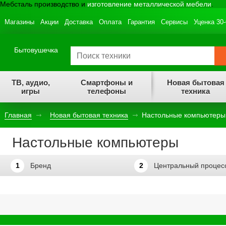
Мебсталь производство и
изготовление металлической мебели
.
Магазины
Акции
Доставка
Оплата
Гарантия
Сервисы
Уценка 30
Бытовушечка
ТВ, аудио,
Смартфоны и
Новая бытовая
игры
телефоны
техника
Главная
Новая бытовая техника
Настольные компьютеры
Настольные компьютеры
1
Бренд
2
Центральный процес