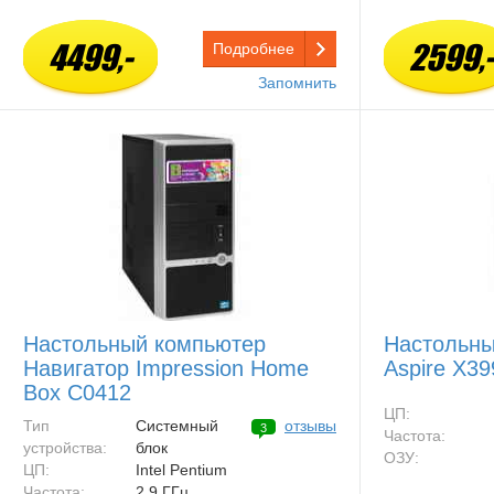
4499,-
2599,-
Подробнее
Запомнить
Настольный компьютер
Настольны
Навигатор Impression Home
Aspire X3
Box C0412
ЦП:
Тип
Системный
отзывы
3
Частота:
устройства:
блок
ОЗУ:
ЦП:
Intel Pentium
Частота:
2,9 ГГц