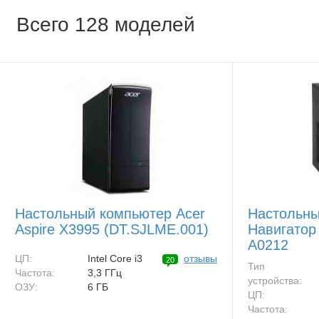
Всего 128 моделей
Настольный компьютер Acer
Настольны
Aspire X3995 (DT.SJLME.001)
Навигатор 
A0212
ЦП:
Intel Core i3
отзывы
20
Тип
Частота:
3,3 ГГц
устройства:
ОЗУ:
6 ГБ
ЦП:
Частота: