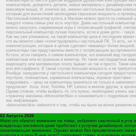
компьютеры остаются уделом моддеров (добротная конструкция явл
компьютеров, добавлять детали, новые материалы с дизайнерским по
максимум мощи). И, конечно же, именно настольные большие компью
которым для вычислений необходима серьезная мощность и произво
Настольный компьютер купить в Магазин можно просто по смешной ц
каждого члена семьи уже есть ноутбук. Дома настольный компьютер 
можно запускать современные игры с потрясающей графикой, смотре
персональный компьютер лучше покупать, если в доме дети – такую 
Как мы уже упоминали, на такой компьютер цена в последнее время
что вы можете сами «сконструировать» настольный ПК. То есть, не 
комплектующие, которые в целом сделают «машину» более мощной, п
компьютеры там представлены вместе с потрясающим ассортименто
Кстати, если говорить о самом компьютере, его внешний вид сегодн
компактным или встроенным в монитор. Но такие нестандартные вар
видеокарту или материнскую плату бывает не так и просто. Такие к
или веб-серфинга. В таком случае большая мощность и не требуется,
Вообще, конкурентов у настольного компьютера сегодня предостаточ
ноутбуки, планшетные, карманные компьютеры, игровые приставки –
озадачивать – цены на компьютеры разняться не только в зависимос
предлагает Asus, Acer, Toshiba, HP, Lenovo и многие другие, в арсе
Одним словом, чтобы выбрать то, что нужно, необходимо узнать как
страничку магазина «bitovushechka» и ознакомиться с подробным оп
вас информацию.
«bitovushechka» заботится о том, чтобы вы были на волне развития 
02 Августа 2026
Мало кто обратит внимание на товар, небрежно сваленный в углу в
владельцы магазинов даже прибегают к услугам дизайнеров, котор
привлекающие внимание. Однако можно без преувеличения сказать,
полпути к успеху.В чем дело? сооружает ставку, в основную кортеж