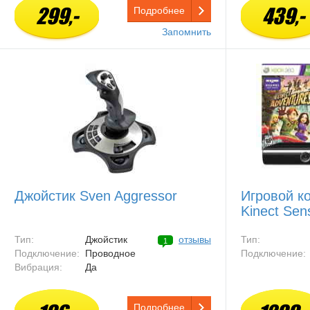
299,-
439,-
Подробнее
Запомнить
Джойстик Sven Aggressor
Игровой ко
Kinect Sen
Тип:
Джойстик
отзывы
Тип:
1
Подключение:
Проводное
Подключение:
Вибрация:
Да
Подробнее