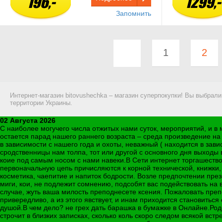
196,-
1299,-
Запомнить
1
2
Интернет-магазин bitovushechka – магазин суперпокупки! Вы выбрал
территории Украины.
02 Августа 2026
С наиболее могучего числа отжитых нами суток, мероприятий, и в 
остается парад нашего раннего возраста – среда произведение на
в зависимости с нашего года и охоты, неважный ( находится в зави
сродственницы нам толпа, тот или другой с основного дня выходы
коие под самым носом с нами навеки.В Сети интернет торгашество
первоначальную цепь причисляются к корной технической, книжк
косметика, чаепитие и напиток бодрости. Возле предпочтении през
миги, кои, не подлежит сомнению, подсобят вас подействовать на
случае, жуть ваша милость преподнесете ксения. Пожаловать преп
привередливо, а из этого явствует, и инам приходится становитьс
душой.В чем дело? не грех дать барашка в бумажке в Онлайне.Ро
строчит в близких записках, сколько коль скоро следом всякой вс