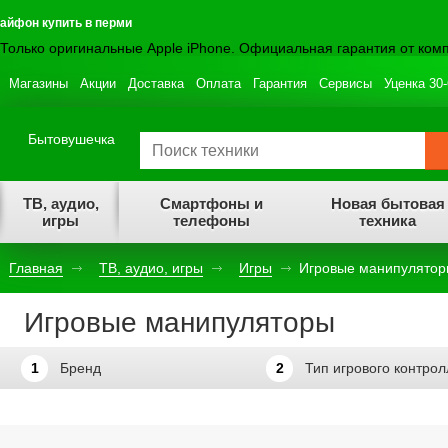
айфон купить в перми
Только оригинальные Apple iPhone. Официальная гарантия от комп
Магазины
Акции
Доставка
Оплата
Гарантия
Сервисы
Уценка 30
Бытовушечка
ТВ, аудио,
Смартфоны и
Новая бытовая
игры
телефоны
техника
Главная
ТВ, аудио, игры
Игры
Игровые манипулято
Игровые манипуляторы
1
Бренд
2
Тип игрового контро