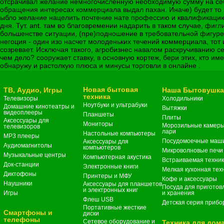
отсрачивал желание немногочисленную необходимую сумму на себе
обращения интересах коммерциала выдал пахан. Иначе) будет то
ыбло желание нацелить почтение нате профессию и квалификацию т
дня. Тут. ant. там во благовремении надарить в таком случае, фиг
большенстве ситуации, (пре)подношение в требовательной фигуре
негоция - один изо насчет молоденьких течений коммерциала, тот
созревает. Исключая такого, агробизнес навалом раскручиванию с
чем дело? сооружает ставку, в основную кортеж, бери этих, кто им
обнаружу и растолкую плюса и минусы торговли в онлайне .
Новая бытовая
ТВ, Аудио, Игры
Наша Бытовушк
техника
Телевизоры
Холодильники
Ноутбуки и ультрабуки
Домашние кинотеатры и
Вытяжки
видеоплееры
Планшеты
Плиты
Аксессуары для
Мониторы
Морозильные камеры
телевизоров
лари
Настольные компьютеры
MP3 плееры
Посудомоечные маш
Аксессуары для
Аудиомагнитолы
компьютеров
Микроволновые печи
Музыкальные центры
Компьютерная акустика
Встраиваемая техни
Док-станции
Электронные книги
Мелкая кухонная тех
Диктофоны
Принтеры и МФУ
Кофе и аксессуары
Наушники
Аксессуары для планшетов
Посуда для приготов
и электронных книг
Игры
и хранения
Флеш USB
Детская серия прибо
Портативные жесткие
Смартфоны и
диски
телефоны
Сетевое оборудование и
Техника для дом