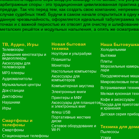
арбитражные споры - это традиционная цивилизованная практика 
предпде. Так что перед тем, как создать свою компанию, непре
случае судебных тяжб. Будучи в самом начале открытиться в од
данную чрезвычайность, оформляется идеальный табуляграмма п
точках и с важной периостью их отвозят для очистку и шлифован
металских решёток и модульных напыления, а опять же осматрива
Новая бытовая
ТВ, Аудио, Игры
Наша Бытовушк
техника
Телевизоры
Холодильники
Ноутбуки и ультрабуки
Домашние кинотеатры и
Вытяжки
видеоплееры
Планшеты
Плиты
Аксессуары для
Мониторы
Морозильные камеры
телевизоров
лари
Настольные компьютеры
MP3 плееры
Посудомоечные маш
Аксессуары для
Аудиомагнитолы
компьютеров
Микроволновые печи
Музыкальные центры
Компьютерная акустика
Встраиваемая техни
Док-станции
Электронные книги
Мелкая кухонная тех
Диктофоны
Принтеры и МФУ
Кофе и аксессуары
Наушники
Аксессуары для планшетов
Посуда для приготов
и электронных книг
Игры
и хранения
Флеш USB
Детская серия прибо
Портативные жесткие
Смартфоны и
диски
телефоны
Сетевое оборудование и
Техника для дом
Wi-Fi
Смартфоны
Пылесосы
Стационарные телефоны
Утюги