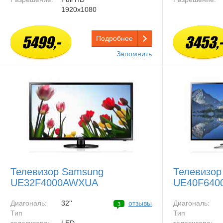
1920x1080
5499,-
3453,-
Подробнее
Запомнить
Телевизор Samsung
Телевизор
UE32F4000AWXUA
UE40F640
Диагональ:
32''
отзывы
Диагональ:
3
Тип
Тип