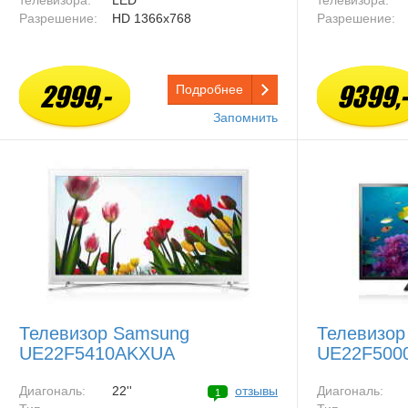
телевизора:
LED
телевизора:
Разрешение:
HD 1366x768
Разрешение:
2999,-
9399,-
Подробнее
Запомнить
Телевизор Samsung
Телевизор
UE22F5410AKXUA
UE22F500
Диагональ:
22''
отзывы
Диагональ:
1