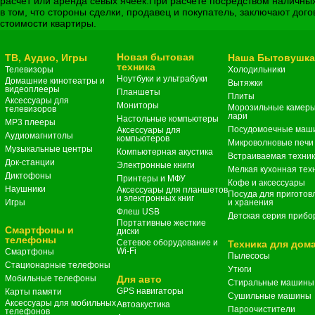
расчет или аренда севых ячеек.При расчете посредством наличны
в том, что стороны сделки, продавец и покупатель, заключают дог
стоимости квартиры.
Новая бытовая
ТВ, Аудио, Игры
Наша Бытовушк
техника
Телевизоры
Холодильники
Ноутбуки и ультрабуки
Домашние кинотеатры и
Вытяжки
видеоплееры
Планшеты
Плиты
Аксессуары для
Мониторы
Морозильные камеры
телевизоров
лари
Настольные компьютеры
MP3 плееры
Посудомоечные маш
Аксессуары для
Аудиомагнитолы
компьютеров
Микроволновые печи
Музыкальные центры
Компьютерная акустика
Встраиваемая техни
Док-станции
Электронные книги
Мелкая кухонная тех
Диктофоны
Принтеры и МФУ
Кофе и аксессуары
Наушники
Аксессуары для планшетов
Посуда для приготов
и электронных книг
Игры
и хранения
Флеш USB
Детская серия прибо
Портативные жесткие
Смартфоны и
диски
телефоны
Сетевое оборудование и
Техника для дом
Wi-Fi
Смартфоны
Пылесосы
Стационарные телефоны
Утюги
Мобильные телефоны
Для авто
Стиральные машины
GPS навигаторы
Карты памяти
Сушильные машины
Аксессуары для мобильных
Автоакустика
Пароочистители
телефонов