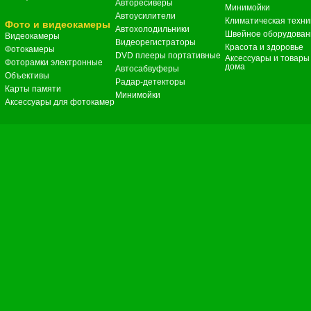
Авторесиверы
Минимойки
Автоусилители
Климатическая техни
Фото и видеокамеры
Автохолодильники
Швейное оборудован
Видеокамеры
Видеорегистраторы
Красота и здоровье
Фотокамеры
DVD плееры портативные
Аксессуары и товары
Фоторамки электронные
дома
Автосабвуферы
Объективы
Радар-детекторы
Карты памяти
Минимойки
Аксессуары для фотокамер