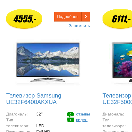
4555,-
6111,-
Подробнее
Запомнить
Телевизор Samsung
Телевизор
UE32F6400AKXUA
UE32F500
Диагональ:
32''
отзывы
Диагональ:
0
видео
Тип
Тип
1
телевизора:
LED
телевизора:
Разрешение:
Full HD
Разрешение: