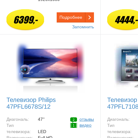
6399,-
4444,-
Подробнее
Запомнить
Телевизор Philips
Телевизор 
47PFL6678S/12
47PFL7108
Диагональ:
47''
отзывы
Диагональ:
2
видео
Тип
Тип
1
телевизора:
LED
телевизора:
Разрешение:
Full HD
Разрешение: