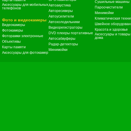
Карты памяти
Сушильные машины
Аксессуары для мобильных
Автоакустика
Пароочистители
телефонов
Авторесиверы
Минимойки
Автоусилители
Климатическая техни
Фото и видеокамеры
Автохолодильники
Швейное оборудован
Видеокамеры
Видеорегистраторы
Красота и здоровье
Фотокамеры
DVD плееры портативные
Аксессуары и товары
Фоторамки электронные
дома
Автосабвуферы
Объективы
Радар-детекторы
Карты памяти
Минимойки
Аксессуары для фотокамер