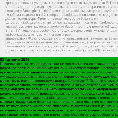
бренда способны убедить в непревзойденности видеотехники Philips
многие модели подходят для просмотра фильмов в оригинальном форм
подсветка Ambilight, которой оснащены некоторые модели, визуальн
новейшая технология 3D, которая преображает спортивные передачи
делает телевизоры Филипс невероятно востребованными;
качество изображения, отмеченное наградами — одно из наиболее яр
чистые, высокие частоты и глубокие басы — вот чем должен облада
Smart TV - еще одна особенность, ради которой стоит купить телевиз
информацию, дает доступ к онлай-играм;
видеотехника Филипс создается с использованием технологий, кото
разумные технологии — еще одно преимущество, которое делает тел
современной техники. К тому же, такие технологии делают использо
Согласитесь, предостаточно аргументов, чтобы купить ЖК телевизор
02 Августа 2026
Продажа торгового оборудования не зря является настолько попул
разумное соотношение между ценой и качеством товара, но также и
проверенными и зарекомендовавшими себя с хорошей стороны про
уж будьте уверенны, что правильно подонное корректирующее бель
может быть важнее после суматохи рабочего дня? Полный отдых 
высококачественного ортеского матраса, а также ортопедической
труда найдете на полках нашего интернет магазина. И непременн
расположении духа. А день, который начался хорошо, так и закон
поэтому продажа торгового оборудования в наше время является н
магазин, видодимые Вам товары на красивых и больших стеллажах,
кто желает несколько откорректировать недостатки своей фигуры
похудения, вы обязательно найдете то, что нужно именно вам. А
производителями, поистине впечатляет. Огромное разнообразие в