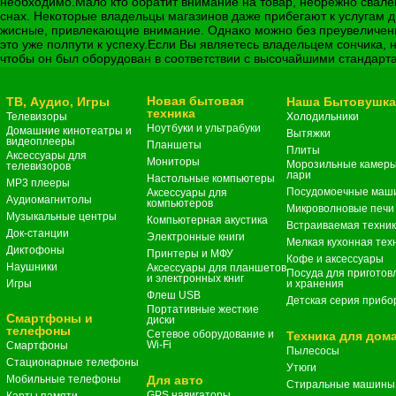
необходимо.Мало кто обратит внимание на товар, небрежно свален
снах. Некоторые владельцы магазинов даже прибегают к услугам д
жисные, привлекающие внимание. Однако можно без преувеличения
это уже полпути к успеху.Если Вы являетесь владельцем сончика,
чтобы он был оборудован в соответствии с высочайшими стандарт
Новая бытовая
ТВ, Аудио, Игры
Наша Бытовушк
техника
Телевизоры
Холодильники
Ноутбуки и ультрабуки
Домашние кинотеатры и
Вытяжки
видеоплееры
Планшеты
Плиты
Аксессуары для
Мониторы
Морозильные камеры
телевизоров
лари
Настольные компьютеры
MP3 плееры
Посудомоечные маш
Аксессуары для
Аудиомагнитолы
компьютеров
Микроволновые печи
Музыкальные центры
Компьютерная акустика
Встраиваемая техни
Док-станции
Электронные книги
Мелкая кухонная тех
Диктофоны
Принтеры и МФУ
Кофе и аксессуары
Наушники
Аксессуары для планшетов
Посуда для приготов
и электронных книг
Игры
и хранения
Флеш USB
Детская серия прибо
Портативные жесткие
Смартфоны и
диски
телефоны
Сетевое оборудование и
Техника для дом
Wi-Fi
Смартфоны
Пылесосы
Стационарные телефоны
Утюги
Мобильные телефоны
Для авто
Стиральные машины
GPS навигаторы