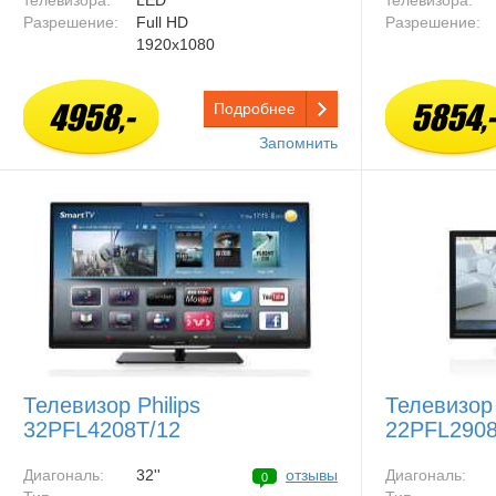
телевизора:
LED
телевизора:
Разрешение:
Full HD
Разрешение:
1920x1080
4958,-
5854,-
Подробнее
Запомнить
Телевизор Philips
Телевизор 
32PFL4208T/12
22PFL2908
Диагональ:
32''
отзывы
Диагональ:
0