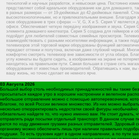
технологий и научных разработок, и невысокая цена. Постоянно изме
представляют собой идеальное оборудование как для домашнего, та
в разных размерах — от 19-дюймовых до 42-дюймовых панелей. Стои
высокотехнологичными, но и привлекательными внешне. Благодаря э
свое оборудование в трех сферах — V, G, Х и S. Серия V является д
офисе. Обеспечивает четкую передачу изображения и звука. Серия 
элемента домашнего кинотеатра. Серия S создана для геймеров и о
подойдет для любителей совместных семейных просмотров. Телевиз
взаимодействовать с разными носителями информации, а также по
телевизоров этой торговой марки оборудованы функцией автоматичес
передают оттенки и полутона, включая даже глубокий черный. Мног
комфортно смотреть телевизор вне зависимости от угла обзора. Бла
углу комнаты вы будете сидеть, а изображение на экране не потеряе
находитесь на правильном пути. Самая большая в стране сеть магаз
оборудования от известных производителей. Обратившись к нам, вы о
вашу жизнь, но точно сделает ее немного ярче.
03 Августа 2026
Большой выбор столь необходимых принадлежностей вы также без 
просыпаться каждое утро в хорошем настроении и велепном распол
небольшое отправление можно с помощью автоперевозчиков, котор
Влатоке, по всей России великое множество. Из них можно выбрать
несколько откорректировать недостатки своей фигуры необычайно
обязательно найдете то, что нужно именно вам. Не стоит думать, ч
отправлять ради посылки отдельный транспорт. В данном случае п
ратся по ходу движения грузами разных отправителей. Здоровый с
организму можно обеспечить лишь при наличии правильно подобра
подушки. То есть грузовик идет в одном направлении, а по пути за
Естественно, автотранспорт в данном случае идет не по оптому ма