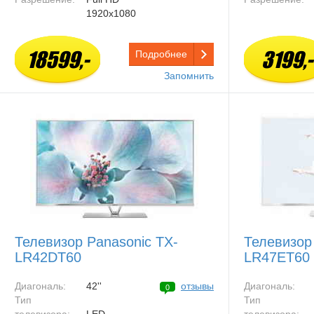
1920x1080
18599,-
3199,-
Подробнее
Запомнить
Телевизор Panasonic TX-
Телевизор
LR42DT60
LR47ET60
Диагональ:
42''
отзывы
Диагональ:
0
Тип
Тип