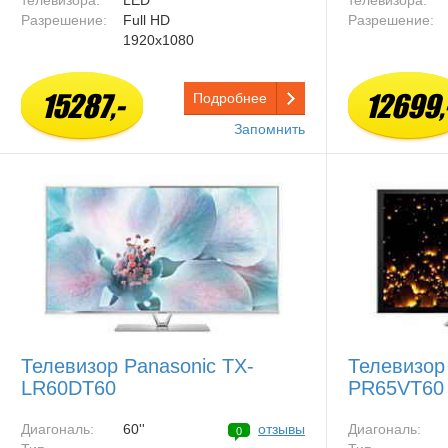
телевизора:
LED
телевизора:
Разрешение:
Full HD
Разрешение:
1920x1080
15287,-
12699,
Подробнее
Запомнить
Телевизор Panasonic TX-
Телевизор
LR60DT60
PR65VT60
Диагональ:
60''
отзывы
Диагональ:
0