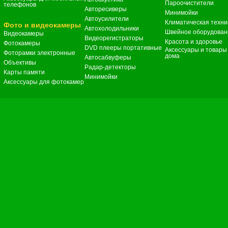
Пароочистители
телефонов
Авторесиверы
Минимойки
Автоусилители
Климатическая техни
Фото и видеокамеры
Автохолодильники
Швейное оборудован
Видеокамеры
Видеорегистраторы
Красота и здоровье
Фотокамеры
DVD плееры портативные
Аксессуары и товары
Фоторамки электронные
дома
Автосабвуферы
Объективы
Радар-детекторы
Карты памяти
Минимойки
Аксессуары для фотокамер