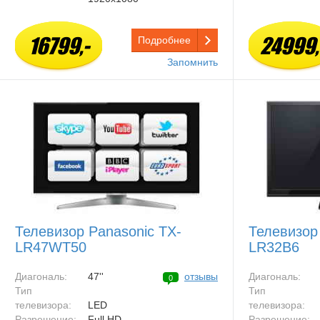
16799,-
24999,
Подробнее
Запомнить
Телевизор Panasonic TX-
Телевизор
LR47WT50
LR32B6
Диагональ:
47''
отзывы
Диагональ:
0
Тип
Тип
телевизора:
LED
телевизора:
Разрешение:
Full HD
Разрешение: