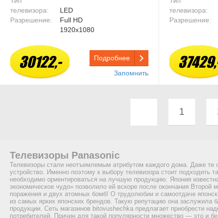
Тип
Тип
телевизора:
LED
телевизора:
Разрешение:
Full HD
Разрешение:
1920x1080
30122,-
37429,
Подробнее
Запомнить
1
Телевизоры Panasonic
Телевизоры стали неотъемлемым атрибутом каждого дома. Даже те се
устройство. Именно поэтому к выбору телевизора стоит подходить та
необходимо ориентироваться на лучшую продукцию. Япония известна 
экономическое чудо» позволило ей вскоре после окончания Второй 
поражения и двух атомных бомб! О трудолюбии и самоотдаче японски
из самых ярких японских брендов. Такую репутацию она заслужила б
продукции. Сеть магазинов bitovushechka предлагает приобрести на
потребителей. Причин для такой популярности множество — это и бе