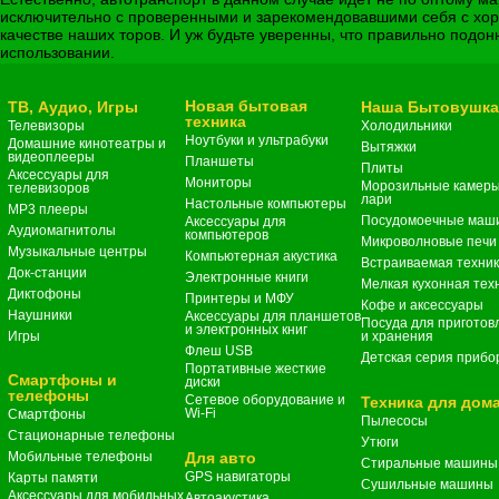
исключительно с проверенными и зарекомендовавшими себя с хор
качестве наших торов. И уж будьте уверенны, что правильно подо
использовании.
Новая бытовая
ТВ, Аудио, Игры
Наша Бытовушк
техника
Телевизоры
Холодильники
Ноутбуки и ультрабуки
Домашние кинотеатры и
Вытяжки
видеоплееры
Планшеты
Плиты
Аксессуары для
Мониторы
Морозильные камеры
телевизоров
лари
Настольные компьютеры
MP3 плееры
Посудомоечные маш
Аксессуары для
Аудиомагнитолы
компьютеров
Микроволновые печи
Музыкальные центры
Компьютерная акустика
Встраиваемая техни
Док-станции
Электронные книги
Мелкая кухонная тех
Диктофоны
Принтеры и МФУ
Кофе и аксессуары
Наушники
Аксессуары для планшетов
Посуда для приготов
и электронных книг
Игры
и хранения
Флеш USB
Детская серия прибо
Портативные жесткие
Смартфоны и
диски
телефоны
Сетевое оборудование и
Техника для дом
Wi-Fi
Смартфоны
Пылесосы
Стационарные телефоны
Утюги
Мобильные телефоны
Для авто
Стиральные машины
GPS навигаторы
Карты памяти
Сушильные машины
Аксессуары для мобильных
Автоакустика