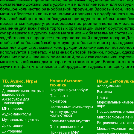
обязательно должны быть удобными и для клиентов, и для сотрудн
большое количество разнообразной продукции.Здоровый сон, что 
можно обеспечить лишь при наличии правильно подобранного и выс
Большой выбор столь необходимых принадлежностей вы также без 
просыпаться каждое утро в хорошем настроении и велепном распол
значение для всех типов торговых организаций имеет обустройст
супермаркетов и других видов магазинов – обязательная составы
задействовано в процессе непосредственной продажи товаров.Для 
необычайно большой выбор корующего белья и иного рода одежды 
комплектации стеллажных конструкций ограничиваются потребностя
используется в супетах, магазинах бытовой техники, посуды, оде
больших промышленных помещений, таких как склады или торговы
максимальной выкладки товара и его грамонтации. Важно, что сте
звучит тот факт, что стоимость оборудования адекватная сроку ег
Новая бытовая
ТВ, Аудио, Игры
Наша Бытовушк
техника
Телевизоры
Холодильники
Ноутбуки и ультрабуки
Домашние кинотеатры и
Вытяжки
видеоплееры
Планшеты
Плиты
Аксессуары для
Мониторы
Морозильные камеры
телевизоров
лари
Настольные компьютеры
MP3 плееры
Посудомоечные маш
Аксессуары для
Аудиомагнитолы
компьютеров
Микроволновые печи
Музыкальные центры
Компьютерная акустика
Встраиваемая техни
Док-станции
Электронные книги
Мелкая кухонная тех
Диктофоны
Принтеры и МФУ