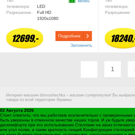
видео
Тип
Тип
1
телевизора:
LED
телевизора:
Разрешение:
Full HD
Разрешение:
1920x1080
12699,-
18240,
Подробнее
Запомнить
1
Интернет-магазин bitovushechka – магазин суперпокупки! Вы выбрали
товара по всей территории Украины.
02 Августа 2026
Стоит отметить, что мы работаем исключительно с проверенными
быть уверенны в отменном качестве наших торов. И уж будьте уве
дискомфорта при его использовании.Стеллажи на заказ отличаются
или угол полки, а также кратность секций.Конфигурации стеллаже
на заказ бывают пристенными, островными, односторонними и дву