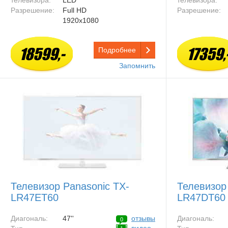
телевизора:
LED
телевизора:
Разрешение:
Full HD
Разрешение:
1920x1080
18599,-
17359,
Подробнее
Запомнить
Телевизор Panasonic TX-
Телевизор
LR47ET60
LR47DT60
Диагональ:
47''
отзывы
Диагональ:
0