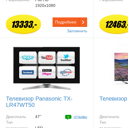
1920x1080
13333,-
12463,
Подробнее
Запомнить
Телевизор Panasonic TX-
Телевизор
LR47WT50
Диагональ:
47''
отзывы
Диагональ:
0
Тип
Тип