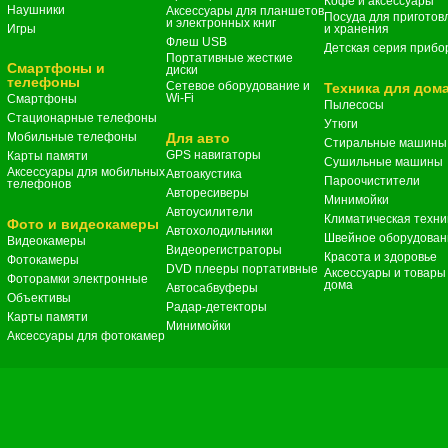
Кофе и аксессуары
Наушники
Аксессуары для планшетов
Посуда для приготов
и электронных книг
Игры
и хранения
Флеш USB
Детская серия прибо
Портативные жесткие
Смартфоны и
диски
телефоны
Сетевое оборудование и
Техника для дом
Wi-Fi
Смартфоны
Пылесосы
Стационарные телефоны
Утюги
Мобильные телефоны
Для авто
Стиральные машины
GPS навигаторы
Карты памяти
Сушильные машины
Аксессуары для мобильных
Автоакустика
Пароочистители
телефонов
Авторесиверы
Минимойки
Автоусилители
Климатическая техни
Фото и видеокамеры
Автохолодильники
Швейное оборудован
Видеокамеры
Видеорегистраторы
Красота и здоровье
Фотокамеры
DVD плееры портативные
Аксессуары и товары
Фоторамки электронные
дома
Автосабвуферы
Объективы
Радар-детекторы
Карты памяти
Минимойки
Аксессуары для фотокамер