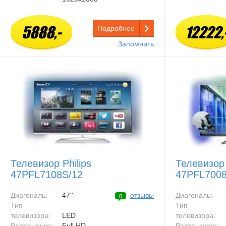
5888,-
12222,
Подробнее
Запомнить
Телевизор Philips
Телевизор 
47PFL7108S/12
47PFL7008
Диагональ:
47''
отзывы
Диагональ:
0
Тип
Тип
телевизора:
LED
телевизора:
Разрешение:
Full HD
Разрешение: